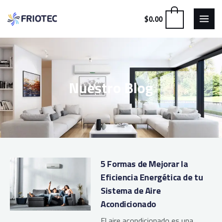
MAI
Ir
0
$
0.00
al
MEN
contenido
Nuestro Blog
5 Formas de Mejorar la
Eficiencia Energética de tu
Sistema de Aire
Acondicionado
El aire acondicionado es una