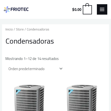
MAI
Ir
0
$
0.00
al
MEN
contenido
Inicio
/
Store
/ Condensadoras
Condensadoras
Mostrando 1–12 de 14 resultados