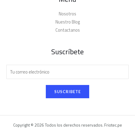
Nosotros
Nuestro Blog
Contactanos
Suscríbete
C
o
r
SUSCRIBETE
r
e
o
e
Copyright © 2026 Todos los derechos reservados. Friotec.pe
l
e