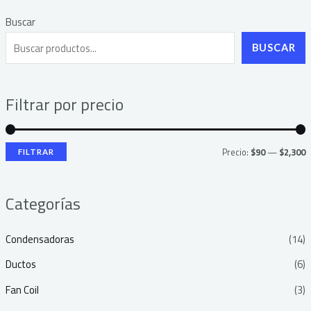
Buscar
P
P
r
r
BUSCAR
e
e
c
c
Filtrar por precio
i
i
o
o
Precio:
$90
—
$2,300
FILTRAR
í
á
n
x
Categorías
i
i
Condensadoras
(14)
o
o
Ductos
(6)
Fan Coil
(3)