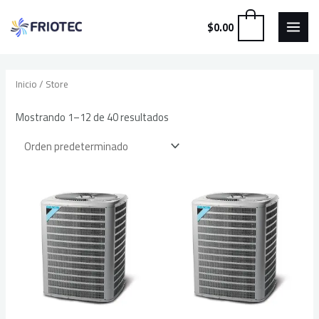
MAI
Ir
0
$
0.00
al
MEN
contenido
Inicio
/ Store
Mostrando 1–12 de 40 resultados