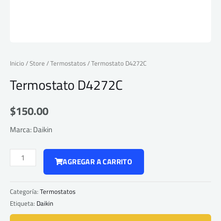
Inicio
/
Store
/
Termostatos
/ Termostato D4272C
Termostato D4272C
$
150.00
Marca: Daikin
Mini
AGREGAR A CARRITO
Split
FTKS12XL216 /
Categoría:
Termostatos
RKS12XL216
Etiqueta:
Daikin
cantidad