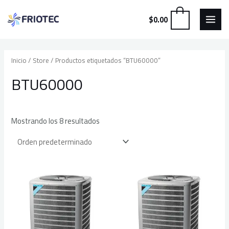
MAI
Ir
0
$
0.00
al
MEN
contenido
Inicio
/
Store
/ Productos etiquetados “BTU60000”
BTU60000
Mostrando los 8 resultados