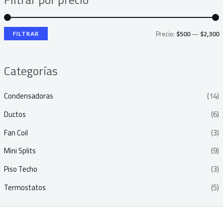
o
o
Precio:
$500
—
$2,300
FILTRAR
í
á
n
x
Categorías
i
i
Condensadoras
(14)
o
o
Ductos
(6)
Fan Coil
(3)
Mini Splits
(9)
Piso Techo
(3)
Termostatos
(5)