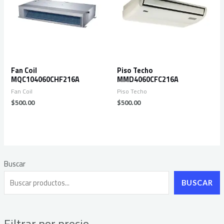
Fan Coil
Piso Techo
MQC104060CHF216A
MMD4060CFC216A
Fan Coil
Piso Techo
$
500.00
$
500.00
Buscar
P
P
r
r
BUSCAR
e
e
c
c
Filtrar por precio
i
i