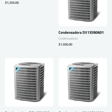
$
1,350.00
Condensadora DX13SN0601
Condensadoras
$
1,500.00