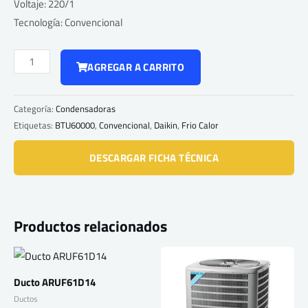
Voltaje: 220/1
Tecnología: Convencional
Mini
AGREGAR A CARRITO
Split
FTKS12XL216 /
Categoría:
Condensadoras
RKS12XL216
Etiquetas:
BTU60000
,
Convencional
,
Daikin
,
Frio Calor
cantidad
DESCARGAR FICHA TÉCNICA
Productos relacionados
Ducto ARUF61D14
Ductos